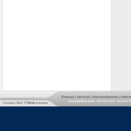
Empresa
|
Servicios
|
Representaciones
|
Notici
zonaatlantica.com
- Mar del Plata - Buenos A
Contador Web:
773018
entradas