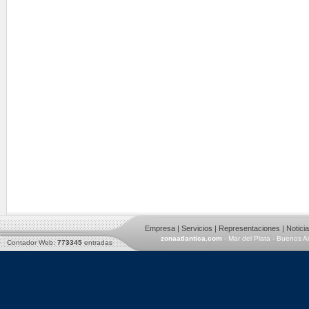
Empresa
|
Servicios
|
Representaciones
|
Notici
zonaatlantica.com
- Mar del Plata - Buenos A
Contador Web:
773345
entradas